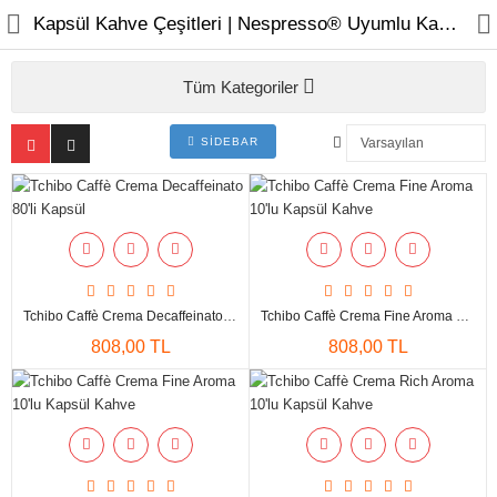
Kapsül Kahve Çeşitleri | Nespresso® Uyumlu Kahveler – Coffeein.store
Tüm Kategoriler
KAHVELER
SOS & ŞURUP & PÜRE
SIDEBAR
İÇECEKLER
MAKİNELER
EKİPMANLAR
Tchibo Caffè Crema Decaffeinato 80'li Kapsül
Tchibo Caffè Crema Fine Aroma 10'lu Kapsül Kahve
808,00 TL
808,00 TL